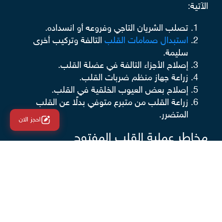
الآتية:
تصلب الشريان التاجي وفروعه أو انسداده.
استبدال صمامات القلب
التالفة وتركيب أخرى
سليمة.
إصلاح الأجزاء التالفة في عضلة القلب.
زراعة جهاز منظم ضربات القلب.
إصلاح بعض العيوب الخلقية في القلب.
زراعة القلب من متبرع متوفي بدلًا عن القلب
المتضرر.
احجز الان
مخاطر عملية القلب المفتوح
بالرغم من ارتفاع نسبة نجاح عمليات القلب المفتوح إلا
أنها كغيرها من العمليات الجراحية قد يصاب المريض
ببعض المضاعفات بعدها، نذكر منها ما يلي:
الإصابة بالعدوى في مكان الجرح في الصدر.
التحسس من مواد التخدير.