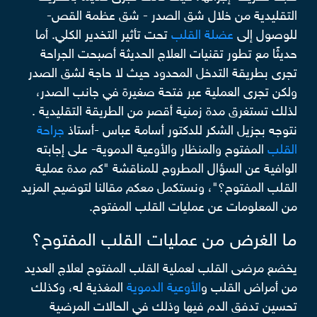
التقليدية من خلال شق الصدر - شق عظمة القص-
للوصول إلى
عضلة القلب
تحت تأثير التخدير الكلي. أما
حديثًا مع تطور تقنيات العلاج الحديثة أصبحت الجراحة
تجرى بطريقة التدخل المحدود حيث لا حاجة لشق الصدر
ولكن تجرى العملية عبر فتحة صغيرة في جانب الصدر،
لذلك تستغرق مدة زمنية أقصر من الطريقة التقليدية .
نتوجه بجزيل الشكر للدكتور أسامة عباس -أستاذ
جراحة
القلب
المفتوح والمنظار والأوعية الدموية- على إجابته
الوافية عن السؤال المطروح للمناقشة "كم مدة عملية
القلب المفتوح؟"، ونستكمل معكم مقالنا لتوضيح المزيد
من المعلومات عن عمليات القلب المفتوح.
ما الغرض من عمليات القلب المفتوح؟
يخضع مرضى القلب لعملية القلب المفتوح لعلاج العديد
من أمراض القلب و
الأوعية الدموية
المغذية له، وكذلك
تحسين تدفق الدم فيها وذلك في الحالات المرضية