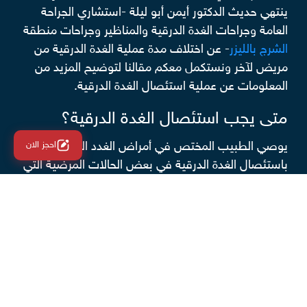
ينتهي حديث الدكتور أيمن أبو ليلة -استشاري الجراحة
العامة وجراحات الغدة الدرقية والمناظير وجراحات منطقة
الشرج بالليزر
- عن اختلاف مدة عملية الغدة الدرقية من
مريض لآخر ونستكمل معكم مقالنا لتوضيح المزيد من
المعلومات عن عملية استئصال الغدة الدرقية.
متى يجب استئصال الغدة الدرقية؟
يوصي الطبيب المختص في أمراض الغدد الصماء
احجز الان
باستئصال الغدة الدرقية في بعض الحالات المرضية التي
لا يجدي العلاج الدوائي معها نفعًا، ونذكر منها ما يلي:
الإصابة
بتضخم الغدة
الدرقية الحميد (الدراق)
الذي يسبب بعض المشاكل الصحية للمريض،
مثل صعوبة التنفس أو البلع و تغيير الصوت.
الإصابة بسرطان الغدة الدرقية، حيث يعد من
أكثر أسباب استئصال الغدة الدرقية شيوعًا،
وغالبًا تُستأصل كلها أو الجزء الأكبر منها.