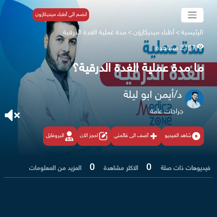
انضم الي أطباء ميديكازون
الرئيسية
>
أطباء ميديكازون
>
مدة عملية الغدة الدرقية
2157 مشاهدة
ما مدة عملية الغدة الدرقية؟
د/أيمن ابو ليلة
جراحات عامة
شاهد الفيديو
أضف الى قائمتي
احجز الان
البروفايل
0
0
فيديوهات ذات صلة
الاكثر مشاهدة
المزيد من المعلومات