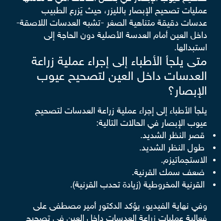
عمليات تصحيح الإبصار بالليزر، حيث يَزرع الطبيب
عدسات دقيقة متناهية الصغر -تشبه العدسات اللاصقة-
داخل العين أمام العدسة الأصلية دون الحاجة إلى
استبدالها.
متى يلجأ الأطباء إلى إجراء عملية زراعة
العدسات داخل العين لتصحيح عيوب
الإبصار؟
يلجأ الأطباء إلى إجراء عملية زراعة العدسات لتصحيح
عيوب الإبصار في الحالات التالية:
قصر النظر الشديد.
طول النظر الشديد.
الاستجماتيزم.
ضعف سمك القرنية.
القرنية المخروطية (زيادة تحدب القرنية).
وفي نهاية الفيديو، يؤكد الدكتور أمير مصطفى على
فعالية عمليات زراعة العدسات داخل العين في تصحيح