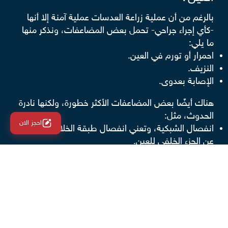
بالرغم من أن عملية زراعة العدسات عملية آمنة إلا أنها
-كأي إجراء جراحي- تحمل بعض المضاعفات، ونذكر منها
ما يلي:
احمرار أو تورم في العين.
النزيف.
الإصابة بعدوى.
هناك أيضًا بعض المضاعفات الأكثر خطورة، ولكنها نادرة
الحدوث، مثل:
احجز الان
انفصال الشبكية، وتعني انفصال طبقة الخلايا العصبية
عن الجزء الخلفي للعين.
فقدان البصر.
إزاحة العدسة من مكانها، ما يلزم إعادة إجراء العملية مرة
أخرى.
نصائح بعد إجراء عملية زراعة العدسات
داخل العين