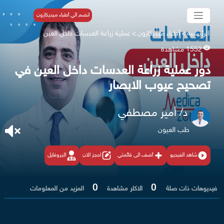
انضم الي أطباء ميديكازون
الرئيسية
>
أطباء ميديكازون
>
عملية زراعة العدسات داخل العين
1552 مشاهدة
دور عملية زراعة العدسات داخل العين في
تصحيح عيوب الابصار
د/ أمير مصطفي
طب العيون
شاهد الفيديو
أضف الى قائمتي
احجز الان
البروفايل
0
0
فيديوهات ذات صلة
الاكثر مشاهدة
المزيد من المعلومات